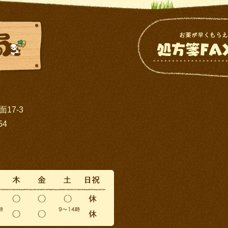
17-3
54