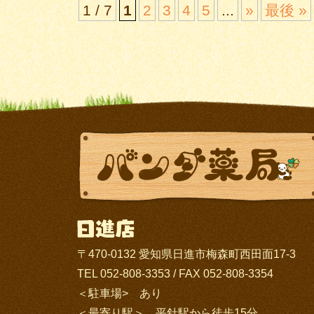
1 / 7
1
2
3
4
5
...
»
最後 »
〒470-0132 愛知県日進市梅森町西田面17-3
TEL 052-808-3353 / FAX 052-808-3354
＜駐車場> あり
＜最寄り駅＞ 平針駅から徒歩15分